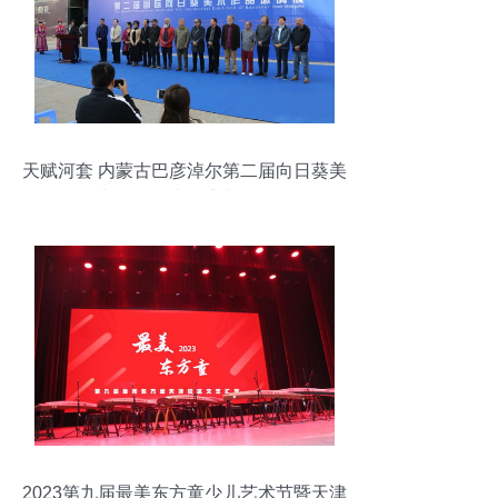
天赋河套 内蒙古巴彦淖尔第二届向日葵美
术作品邀请展盛大开展
2023第九届最美东方童少儿艺术节暨天津