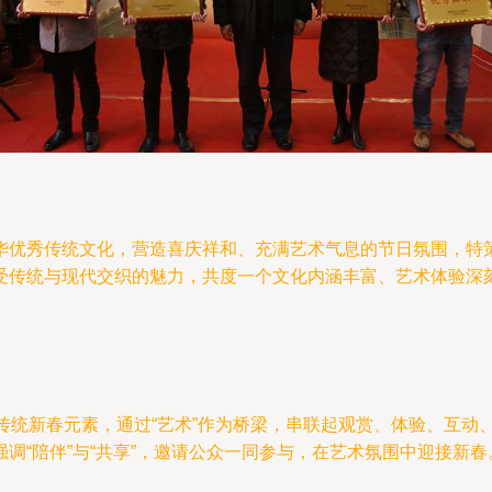
华优秀传统文化，营造喜庆祥和、充满艺术气息的节日氛围，特策
受传统与现代交织的魅力，共度一个文化内涵丰富、艺术体验深
春”等传统新春元素，通过“艺术”作为桥梁，串联起观赏、体验、互
调“陪伴”与“共享”，邀请公众一同参与，在艺术氛围中迎接新春