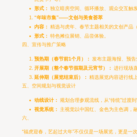
形式：
独立暗房空间、循环播放、观众交互触
“年味市集”——文创与美食荟萃
内容：
精选与虎年、春节主题相关的文创产品
形式：
特色摊位展销、品尝体验。
四、宣传与推广策略
预热期（春节前1个月）：
发布主题海报、预告
开展期（整个春节假期及元宵节）：
进行现场直
延伸期（展览结束后）：
精选展览内容进行线
五、空间规划与视觉设计
动线设计：
规划合理参观流线，从“传统”过渡到
视觉系统：
主视觉以中国红、金色为主色调，
六、
“福虎迎春，艺起过大年”不仅仅是一场展览，更是