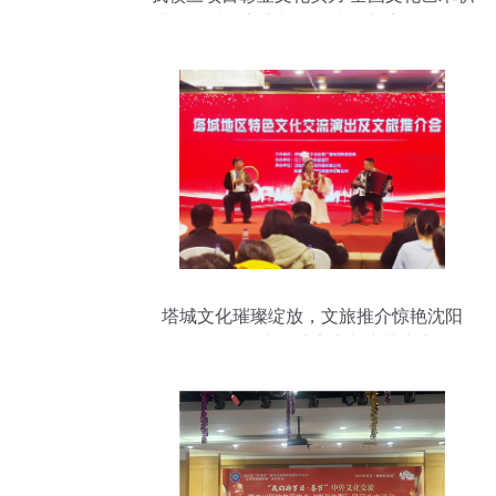
业院校对外交流与合作成果交流展示活动
在深圳举行
塔城文化璀璨绽放，文旅推介惊艳沈阳
——多彩边疆盛宴亮相东北之心