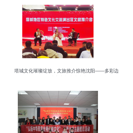
塔城文化璀璨绽放，文旅推介惊艳沈阳——多彩边
疆盛宴亮相东北之心