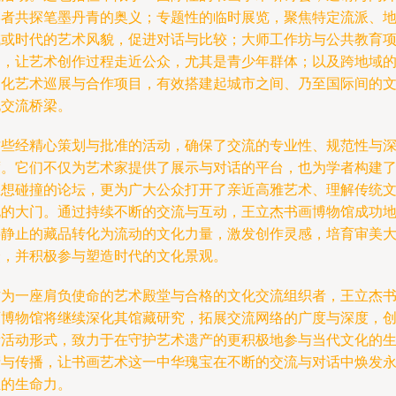
学者共探笔墨丹青的奥义；专题性的临时展览，聚焦特定流派、
域或时代的艺术风貌，促进对话与比较；大师工作坊与公共教育
目，让艺术创作过程走近公众，尤其是青少年群体；以及跨地域
文化艺术巡展与合作项目，有效搭建起城市之间、乃至国际间的
化交流桥梁。
这些经精心策划与批准的活动，确保了交流的专业性、规范性与
度。它们不仅为艺术家提供了展示与对话的平台，也为学者构建
思想碰撞的论坛，更为广大公众打开了亲近高雅艺术、理解传统
化的大门。通过持续不断的交流与互动，王立杰书画博物馆成功
将静止的藏品转化为流动的文化力量，激发创作灵感，培育审美
众，并积极参与塑造时代的文化景观。
作为一座肩负使命的艺术殿堂与合格的文化交流组织者，王立杰
画博物馆将继续深化其馆藏研究，拓展交流网络的广度与深度，
新活动形式，致力于在守护艺术遗产的更积极地参与当代文化的
产与传播，让书画艺术这一中华瑰宝在不断的交流与对话中焕发
恒的生命力。