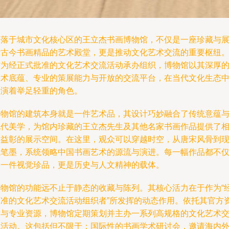
坐落于城市文化核心区的王立杰书画博物馆，不仅是一座珍藏与
示古今书画精品的艺术殿堂，更是推动文化艺术交流的重要枢纽
作为经正式批准的文化艺术交流活动承办组织，博物馆以其深厚
学术底蕴、专业的策展能力与开放的交流平台，在当代文化生态
扮演着举足轻重的角色。
博物馆的建筑本身就是一件艺术品，其设计巧妙融合了传统意蕴
现代美学，为馆内珍藏的王立杰先生及其他名家书画作品提供了
得益彰的展示空间。在这里，观众可以穿越时空，从唐宋风骨到
代笔墨，系统领略中国书画艺术的源流与演进。每一幅作品都不
是一件视觉珍品，更是历史与人文精神的载体。
博物馆的功能远不止于静态的收藏与陈列。其核心活力在于作为“
批准的文化艺术交流活动组织者”所发挥的动态作用。依托其官方
质与专业资源，博物馆定期策划并主办一系列高规格的文化艺术
流活动。这包括但不限于：国际性的书画学术研讨会，邀请海内