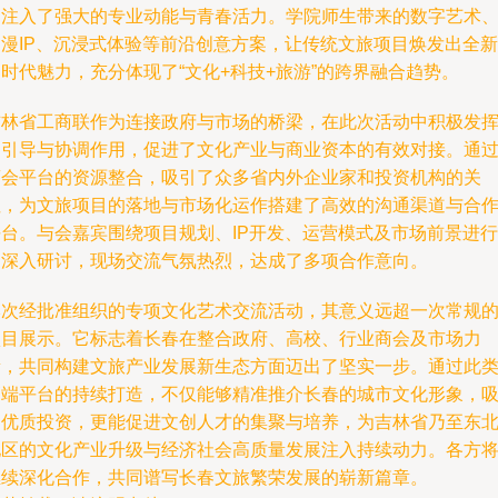
动注入了强大的专业动能与青春活力。学院师生带来的数字艺术
动漫IP、沉浸式体验等前沿创意方案，让传统文旅项目焕发出全新
时代魅力，充分体现了“文化+科技+旅游”的跨界融合趋势。
吉林省工商联作为连接政府与市场的桥梁，在此次活动中积极发
了引导与协调作用，促进了文化产业与商业资本的有效对接。通
商会平台的资源整合，吸引了众多省内外企业家和投资机构的关
注，为文旅项目的落地与市场化运作搭建了高效的沟通渠道与合
平台。与会嘉宾围绕项目规划、IP开发、运营模式及市场前景进行
了深入研讨，现场交流气氛热烈，达成了多项合作意向。
本次经批准组织的专项文化艺术交流活动，其意义远超一次常规
项目展示。它标志着长春在整合政府、高校、行业商会及市场力
量，共同构建文旅产业发展新生态方面迈出了坚实一步。通过此
高端平台的持续打造，不仅能够精准推介长春的城市文化形象，
引优质投资，更能促进文创人才的集聚与培养，为吉林省乃至东
地区的文化产业升级与经济社会高质量发展注入持续动力。各方
继续深化合作，共同谱写长春文旅繁荣发展的崭新篇章。