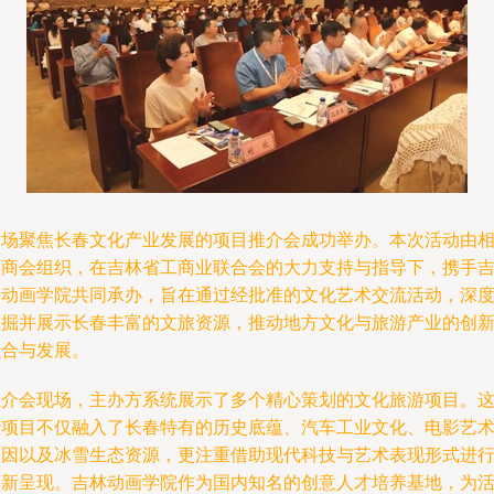
一场聚焦长春文化产业发展的项目推介会成功举办。本次活动由
关商会组织，在吉林省工商业联合会的大力支持与指导下，携手
林动画学院共同承办，旨在通过经批准的文化艺术交流活动，深
挖掘并展示长春丰富的文旅资源，推动地方文化与旅游产业的创
融合与发展。
推介会现场，主办方系统展示了多个精心策划的文化旅游项目。
些项目不仅融入了长春特有的历史底蕴、汽车工业文化、电影艺
基因以及冰雪生态资源，更注重借助现代科技与艺术表现形式进
创新呈现。吉林动画学院作为国内知名的创意人才培养基地，为