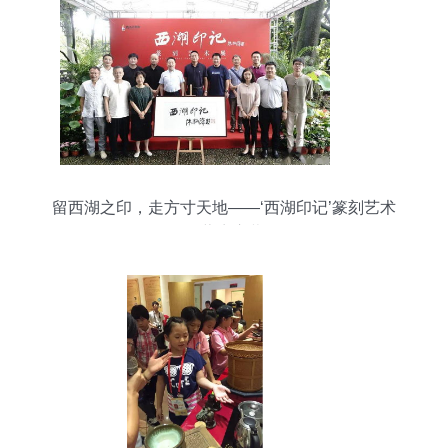
留西湖之印，走方寸天地——‘西湖印记’篆刻艺术
展蒋庄启幕