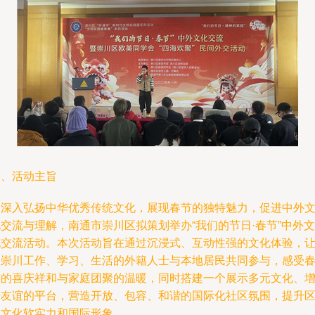
一、活动主旨
为深入弘扬中华优秀传统文化，展现春节的独特魅力，促进中外
交流与理解，南通市崇川区拟策划举办“我们的节日·春节”中外文
化交流活动。本次活动旨在通过沉浸式、互动性强的文化体验，
在崇川工作、学习、生活的外籍人士与本地居民共同参与，感受
节的喜庆祥和与家庭团聚的温暖，同时搭建一个展示多元文化、
进友谊的平台，营造开放、包容、和谐的国际化社区氛围，提升
域文化软实力和国际形象。