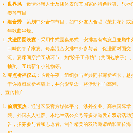
世界风
：邀请外籍人士及团体表演其国家的特色歌舞、乐器
奏等节目。
融合秀
：策划中外合作节目，如中外友人合唱《茉莉花》或
年歌曲串烧。
共进团圆晚宴
：采用中式圆桌形式，安排富有寓意且兼顾中
口味的春节家宴。每桌混合安排中外参与者，促进面对面交
流。宴席间穿插互动环节，如“饺子工作坊”（共同包饺子）
抽奖、互赠新年小礼物等。
零点祈福仪式
：临近午夜，组织参与者共同书写祈福卡，悬
于许愿树或祈福墙上，并合影留念，将活动推向高潮。
六、宣传推广
前期预热
：通过区级官方媒体平台、涉外企业、高校国际学
院、外国友人社群、本地生活公众号等多渠道发布双语活动
告，招募参与者和志愿者。制作精美的双语邀请函和宣传海