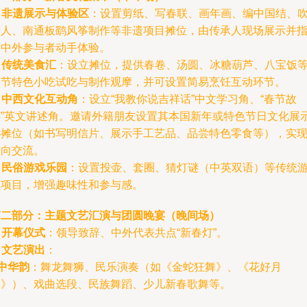
.
非遗展示与体验区
：设置剪纸、写春联、画年画、编中国结、
糖人、南通板鹞风筝制作等非遗项目摊位，由传承人现场展示并
导中外参与者动手体验。
.
传统美食汇
：设立摊位，提供春卷、汤圆、冰糖葫芦、八宝饭
春节特色小吃试吃与制作观摩，并可设置简易烹饪互动环节。
.
中西文化互动角
：设立“我教你说吉祥话”中文学习角、“春节故
事”英文讲述角。邀请外籍朋友设置其本国新年或特色节日文化展
小摊位（如书写明信片、展示手工艺品、品尝特色零食等），实
双向交流。
.
民俗游戏乐园
：设置投壶、套圈、猜灯谜（中英双语）等传统
艺项目，增强趣味性和参与感。
第二部分：主题文艺汇演与团圆晚宴（晚间场）
.
开幕仪式
：领导致辞、中外代表共点“新春灯”。
.
文艺演出
：
中华韵
：舞龙舞狮、民乐演奏（如《金蛇狂舞》、《花好月
圆》）、戏曲选段、民族舞蹈、少儿新春歌舞等。