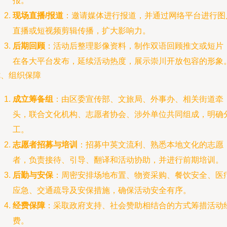
报。
现场直播/报道
：邀请媒体进行报道，并通过网络平台进行图
直播或短视频剪辑传播，扩大影响力。
后期回顾
：活动后整理影像资料，制作双语回顾推文或短片
在各大平台发布，延续活动热度，展示崇川开放包容的形象
七、组织保障
成立筹备组
：由区委宣传部、文旅局、外事办、相关街道牵
头，联合文化机构、志愿者协会、涉外单位共同组成，明确
工。
志愿者招募与培训
：招募中英文流利、熟悉本地文化的志愿
者，负责接待、引导、翻译和活动协助，并进行前期培训。
后勤与安保
：周密安排场地布置、物资采购、餐饮安全、医
应急、交通疏导及安保措施，确保活动安全有序。
经费保障
：采取政府支持、社会赞助相结合的方式筹措活动
费。