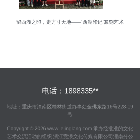
留西湖之印，走方寸天地——‘西湖印记’篆刻艺术
展蒋庄启幕
电话：1898335**
地址：重庆市潼南区桂林街道办事处金佛东路16号228-19
号
Copyright © 2026
www.iejinglang.com
承办经批准的文化
艺术交流活动的组织
浙江竞浪文化传媒有限公司潼南分公