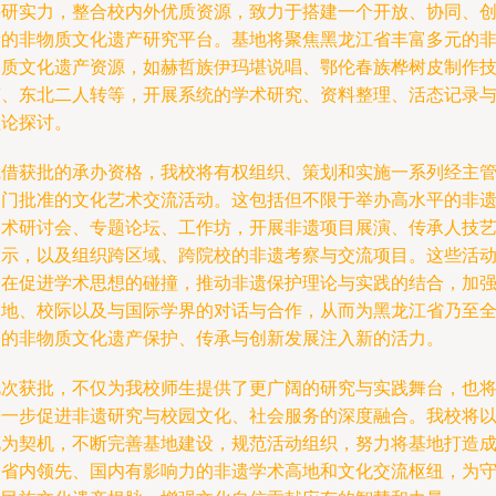
科研实力，整合校内外优质资源，致力于搭建一个开放、协同、
新的非物质文化遗产研究平台。基地将聚焦黑龙江省丰富多元的
物质文化遗产资源，如赫哲族伊玛堪说唱、鄂伦春族桦树皮制作
艺、东北二人转等，开展系统的学术研究、资料整理、活态记录
理论探讨。
凭借获批的承办资格，我校将有权组织、策划和实施一系列经主
部门批准的文化艺术交流活动。这包括但不限于举办高水平的非
学术研讨会、专题论坛、工作坊，开展非遗项目展演、传承人技
展示，以及组织跨区域、跨院校的非遗考察与交流项目。这些活
旨在促进学术思想的碰撞，推动非遗保护理论与实践的结合，加
校地、校际以及与国际学界的对话与合作，从而为黑龙江省乃至
国的非物质文化遗产保护、传承与创新发展注入新的活力。
此次获批，不仅为我校师生提供了更广阔的研究与实践舞台，也
进一步促进非遗研究与校园文化、社会服务的深度融合。我校将
此为契机，不断完善基地建设，规范活动组织，努力将基地打造
为省内领先、国内有影响力的非遗学术高地和文化交流枢纽，为