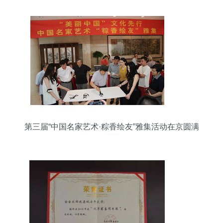
第三届“中国名家艺术·粽香绘友”雅集活动在京圆满
落幕